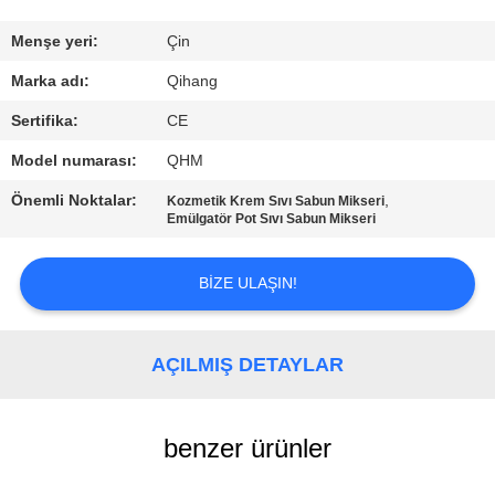
KONTROL
Menşe yeri:
Çin
BIZE
Marka adı:
Qihang
ULAŞIN
Sertifika:
CE
Model numarası:
QHM
HABERLER
Önemli Noktalar:
,
Kozmetik Krem Sıvı Sabun Mikseri
Emülgatör Pot Sıvı Sabun Mikseri
VAKALAR
BIZE ULAŞIN!
BIR
TEKLIF
AÇILMIŞ DETAYLAR
ISTEĞI
benzer ürünler
SITE