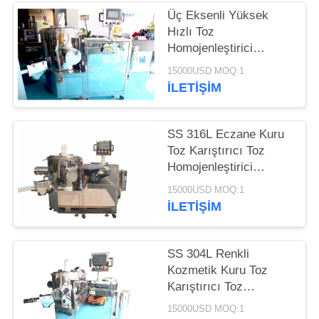
HARITASI
Üç Eksenli Yüksek
Hızlı Toz
PRIVACY
Homojenleştirici
Kozmetik Toz
POLICY
15000USD MOQ:1
Karıştırma Makinesi
İLETIŞIM
SS 316L Eczane Kuru
Toz Karıştırıcı Toz
Homojenleştirici
Karıştırıcı Karıştırma
15000USD MOQ:1
Makinesi
İLETIŞIM
SS 304L Renkli
Kozmetik Kuru Toz
Karıştırıcı Toz
Homojenizatör Son
15000USD MOQ:1