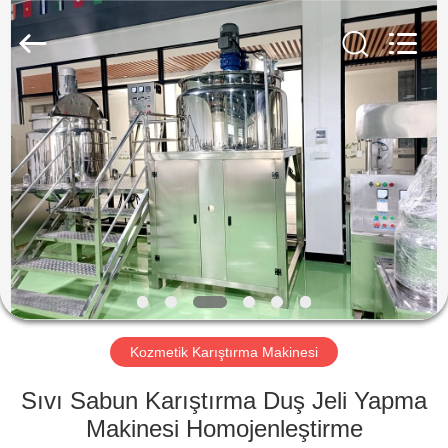
Qihang
Machinery
&
Equipment
Co.,
Ltd.
All
Rights
EV
Reserved.
ÜRÜN:%
S
HAKKIMIZDA
FABRIKA
TURU
Kozmetik Karıştırma Makinesi
Sıvı Sabun Karıştırma Duş Jeli Yapma
KALITE
Makinesi Homojenleştirme