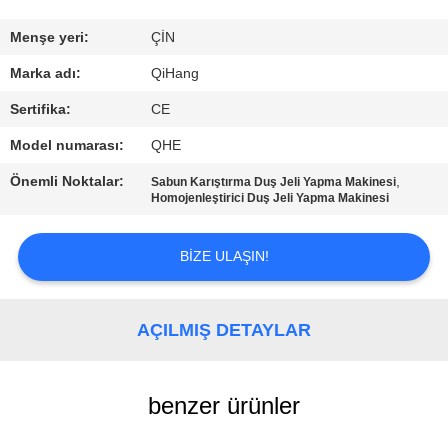
KONTROL
Menşe yeri:
ÇİN
BIZE
Marka adı:
QiHang
ULAŞIN
Sertifika:
CE
Model numarası:
QHE
HABERLER
Önemli Noktalar:
,
Sabun Karıştırma Duş Jeli Yapma Makinesi
Homojenleştirici Duş Jeli Yapma Makinesi
VAKALAR
BIZE ULAŞIN!
BIR
TEKLIF
AÇILMIŞ DETAYLAR
ISTEĞI
benzer ürünler
SITE