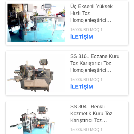
HARITASI
Üç Eksenli Yüksek
Hızlı Toz
PRIVACY
Homojenleştirici
Kozmetik Toz
POLICY
15000USD MOQ:1
Karıştırma Makinesi
İLETIŞIM
SS 316L Eczane Kuru
Toz Karıştırıcı Toz
Homojenleştirici
Karıştırıcı Karıştırma
15000USD MOQ:1
Makinesi
İLETIŞIM
SS 304L Renkli
Kozmetik Kuru Toz
Karıştırıcı Toz
Homojenizatör Son
15000USD MOQ:1